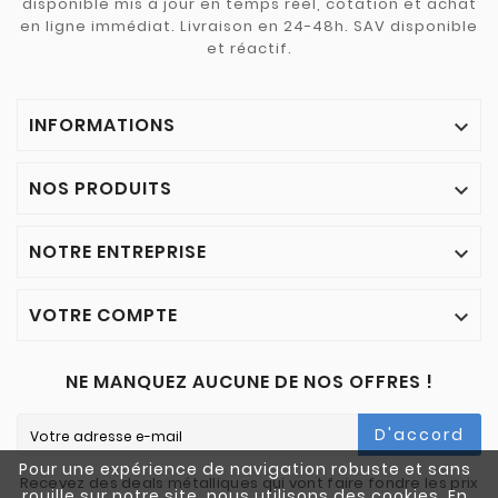
disponible mis à jour en temps réel, cotation et achat
en ligne immédiat. Livraison en 24-48h. SAV disponible
et réactif.
INFORMATIONS

NOS PRODUITS

NOTRE ENTREPRISE

VOTRE COMPTE

NE MANQUEZ AUCUNE DE NOS OFFRES !
D'accord
Pour une expérience de navigation robuste et sans
Recevez des deals métalliques qui vont faire fondre les prix
rouille sur notre site, nous utilisons des cookies. En