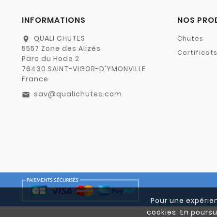
INFORMATIONS
NOS PRO
QUALI CHUTES
Chutes
location_on
5557 Zone des Alizés
Certificat
Parc du Hode 2
76430 SAINT-VIGOR-D'YMONVILLE
France
sav@qualichutes.com
email
Pour une expérien
cookies. En poursu