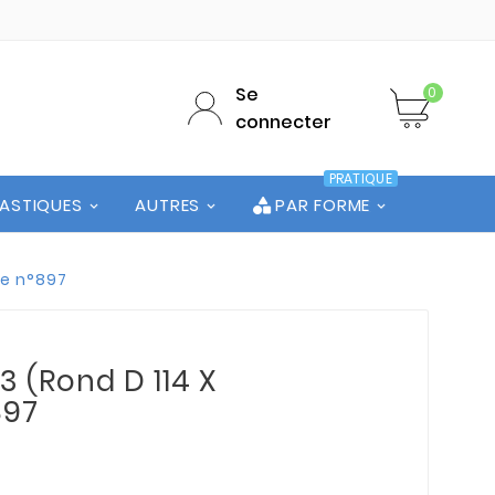
Se
0
connecter
PRATIQUE
LASTIQUES
AUTRES
PAR FORME
te n°897
3 (Rond D 114 X
897