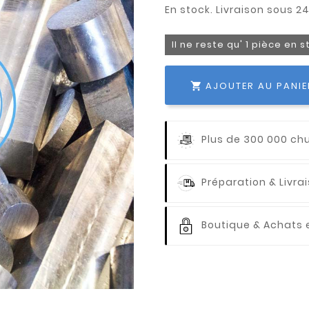
Il ne reste qu' 1 pièce en 
AJOUTER AU PANIE

Plus de 300 000 ch
Préparation & Livr
Boutique & Achats e