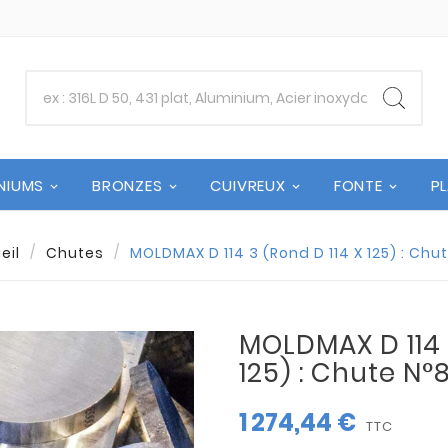
NIUMS
BRONZES
CUIVREUX
FONTE
P
eil
Chutes
MOLDMAX D 114 3 (Rond D 114 X 125) : Chu
MOLDMAX D 114 
125) : Chute N°
1 274,44 €
TTC