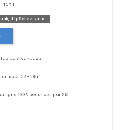
stock, dépêchez-vous !
R
utes déjà vendues
aison sous 24-48h
n ligne 100% sécurisés par SSL