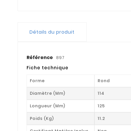
Détails du produit
Référence
897
Fiche technique
Forme
Rond
Diamètre (mm)
114
Longueur (mm)
125
Poids (kg)
11.2
Certificat Matière Inclus
Non