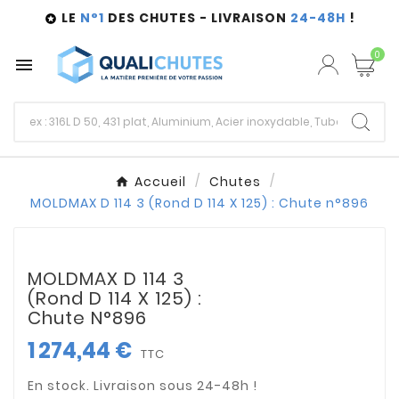
LE
N°1
DES CHUTES - LIVRAISON
24-48H
!

0

Accueil
Chutes
MOLDMAX D 114 3 (Rond D 114 X 125) : Chute n°896
MOLDMAX D 114 3
(Rond D 114 X 125) :
Chute N°896
1 274,44 €
TTC