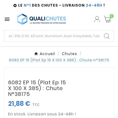
LE
N°1
DES CHUTES - LIVRAISON
24-48H
!

0

Accueil
Chutes
6082 EP 15 (Plat Ep 15 X 100 X 385) : Chute n°38175
6082 EP 15 (Plat Ep 15
X 100 X 385) : Chute
N°38175
21,88 €
TTC