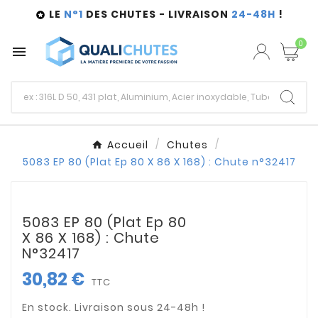
LE
N°1
DES CHUTES - LIVRAISON
24-48H
!

0

Accueil
Chutes
5083 EP 80 (Plat Ep 80 X 86 X 168) : Chute n°32417
5083 EP 80 (Plat Ep 80
X 86 X 168) : Chute
N°32417
30,82 €
TTC