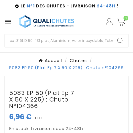
LE
N°1
DES CHUTES - LIVRAISON
24-48H
!

0

Accueil
Chutes
5083 EP 50 (Plat Ep 7 X 50 X 225) : Chute n°104366
5083 EP 50 (Plat Ep 7
X 50 X 225) : Chute
N°104366
6,96 €
TTC