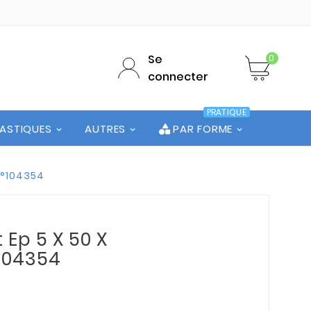
Se
0
connecter
PRATIQUE
LASTIQUES
AUTRES
PAR FORME
 n°104354
 Ep 5 X 50 X
°104354