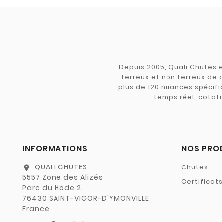
Depuis 2005, Quali Chutes e
ferreux et non ferreux de 
plus de 120 nuances spécifiq
temps réel, cotati
INFORMATIONS
NOS PRO
QUALI CHUTES
Chutes
location_on
5557 Zone des Alizés
Certificat
Parc du Hode 2
76430 SAINT-VIGOR-D'YMONVILLE
France