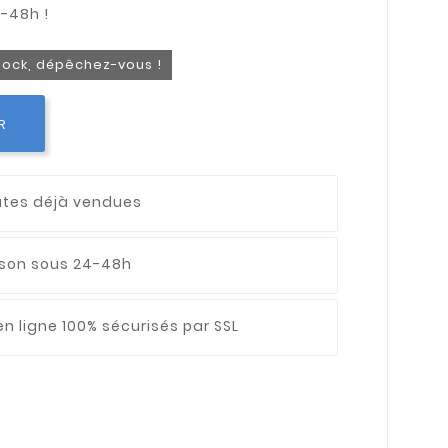
stock, dépêchez-vous !
R
utes déjà vendues
aison sous 24-48h
n ligne 100% sécurisés par SSL