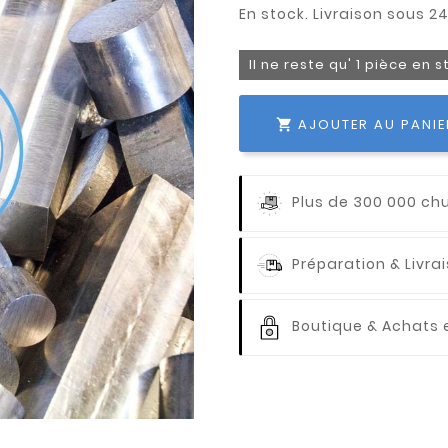
Il ne reste qu' 1 pièce en 
AJOUTER AU PANIE

Plus de 300 000 ch
Préparation & Livr
Boutique & Achats e