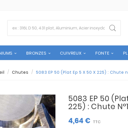
NIUMS
BRONZES
CUIVREUX
FONTE
P
il
Chutes
5083 EP 50 (Plat Ep 5 X 50 X 225) : Chute
5083 EP 50 (Plat
225) : Chute N
4,64 €
TTC