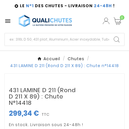
LE
N°1
DES CHUTES - LIVRAISON
24-48H
!

0

Accueil
Chutes
431 LAMINE D 211 (Rond D 211 X 89) : Chute n°14418
431 LAMINE D 211 (Rond
D 211 X 89) : Chute
N°14418
299,34 €
TTC