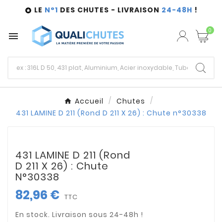
LE
N°1
DES CHUTES - LIVRAISON
24-48H
!

0

Accueil
Chutes
431 LAMINE D 211 (Rond D 211 X 26) : Chute n°30338
431 LAMINE D 211 (Rond
D 211 X 26) : Chute
N°30338
82,96 €
TTC