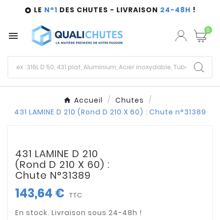
LE
N°1
DES CHUTES - LIVRAISON
24-48H
!

0

Accueil
Chutes
431 LAMINE D 210 (Rond D 210 X 60) : Chute n°31389
431 LAMINE D 210
(Rond D 210 X 60) :
Chute N°31389
143,64 €
TTC