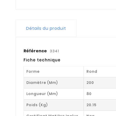
Détails du produit
Référence
3341
Fiche technique
Forme
Rond
Diamètre (mm)
200
Longueur (mm)
80
Poids (kg)
20.15
Certificat Matière Inclus
Non