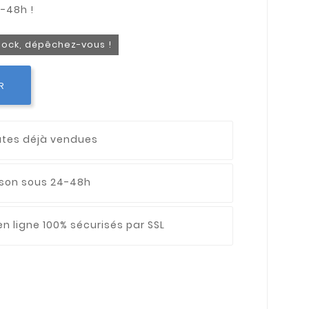
stock, dépêchez-vous !
R
utes déjà vendues
aison sous 24-48h
n ligne 100% sécurisés par SSL