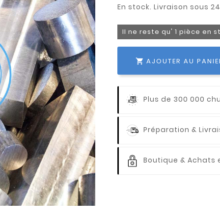
Il ne reste qu' 1 pièce en 
AJOUTER AU PANIE

Plus de 300 000 ch
Préparation & Livr
Boutique & Achats e