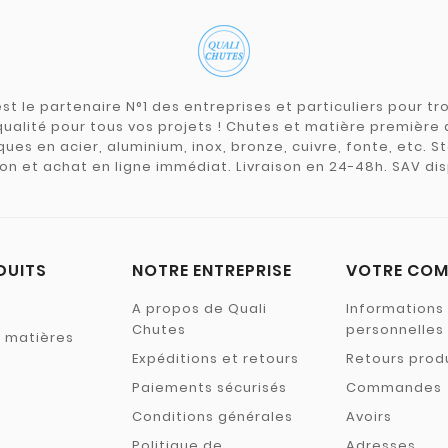
st le partenaire N°1 des entreprises et particuliers pour 
qualité pour tous vos projets ! Chutes et matière premièr
ues en acier, aluminium, inox, bronze, cuivre, fonte, etc. S
on et achat en ligne immédiat. Livraison en 24-48h. SAV dis
DUITS
NOTRE ENTREPRISE
VOTRE COM
A propos de Quali
Informations
Chutes
personnelles
s matières
Expéditions et retours
Retours prod
Paiements sécurisés
Commandes
Conditions générales
Avoirs
Politique de
Adresses