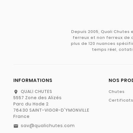
Depuis 2005, Quali Chutes e
ferreux et non ferreux de 
plus de 120 nuances spécifiq
temps réel, cotati
INFORMATIONS
NOS PRO
QUALI CHUTES
Chutes
location_on
5557 Zone des Alizés
Certificat
Parc du Hode 2
76430 SAINT-VIGOR-D'YMONVILLE
France
sav@qualichutes.com
email