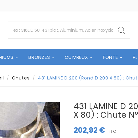
NIUMS
BRONZES
CUIVREUX
FONTE
P
il
Chutes
431 LAMINE D 200 (Rond D 200 X 80) : Chu
431 LAMINE D 2
X 80) : Chute N
202,92 €
TTC