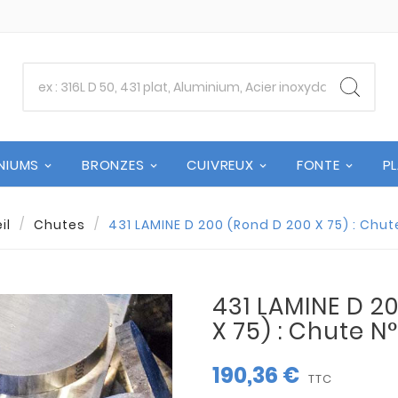
NIUMS
BRONZES
CUIVREUX
FONTE
P
il
Chutes
431 LAMINE D 200 (Rond D 200 X 75) : Chut
431 LAMINE D 2
X 75) : Chute N
190,36 €
TTC