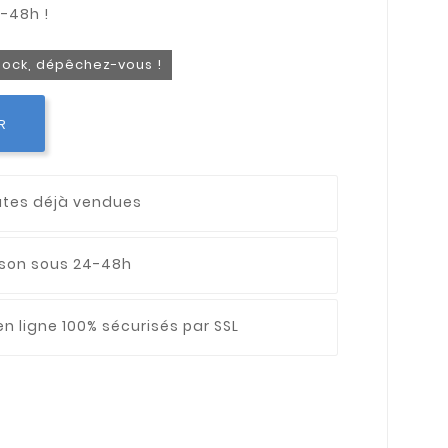
stock, dépêchez-vous !
R
utes déjà vendues
aison sous 24-48h
n ligne 100% sécurisés par SSL