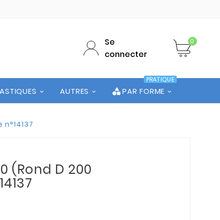
Se
0
connecter
PRATIQUE
LASTIQUES
AUTRES
PAR FORME
e n°14137
00 (Rond D 200
°14137