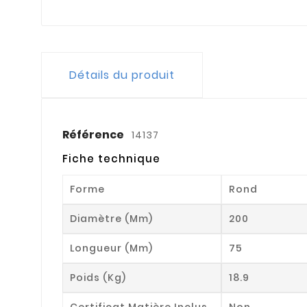
Détails du produit
Référence
14137
Fiche technique
Forme
Rond
Diamètre (mm)
200
Longueur (mm)
75
Poids (kg)
18.9
Certificat Matière Inclus
Non