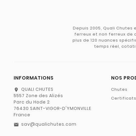
Depuis 2005, Quali Chutes e
ferreux et non ferreux de 
plus de 120 nuances spécifiq
temps réel, cotati
INFORMATIONS
NOS PRO
QUALI CHUTES
Chutes
location_on
5557 Zone des Alizés
Certificat
Parc du Hode 2
76430 SAINT-VIGOR-D'YMONVILLE
France
sav@qualichutes.com
email