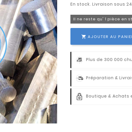
Il ne reste qu' 1 pièce en 
AJOUTER AU PANIE

Plus de 300 000 ch
Préparation & Livr
Boutique & Achats e