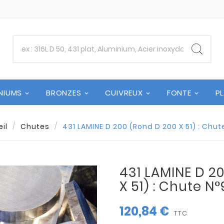
NIUMS
BRONZES
CUIVREUX
FONTE
P
il
Chutes
431 LAMINE D 200 (Rond D 200 X 51) : Chu
431 LAMINE D 2
X 51) : Chute N
120,84 €
TTC