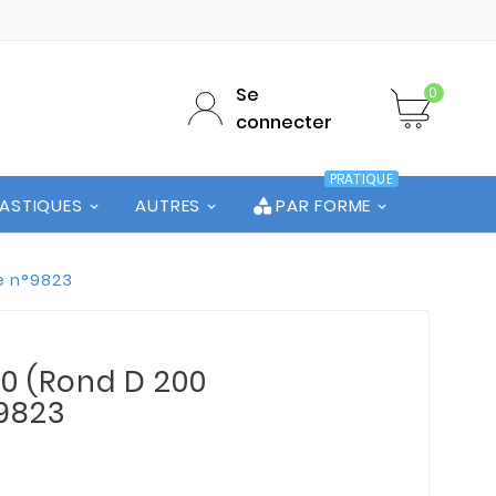
Se
0
connecter
PRATIQUE
LASTIQUES
AUTRES
PAR FORME
te n°9823
00 (Rond D 200
°9823