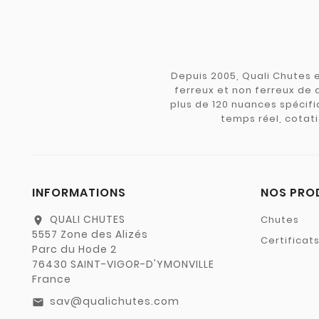
Depuis 2005, Quali Chutes e
ferreux et non ferreux de 
plus de 120 nuances spécifiq
temps réel, cotati
INFORMATIONS
NOS PRO
QUALI CHUTES
Chutes
location_on
5557 Zone des Alizés
Certificat
Parc du Hode 2
76430 SAINT-VIGOR-D'YMONVILLE
France
sav@qualichutes.com
email