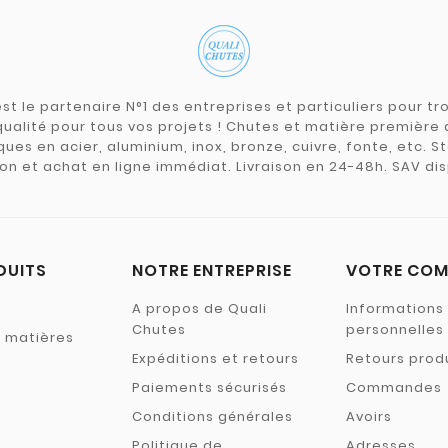
st le partenaire N°1 des entreprises et particuliers pour 
qualité pour tous vos projets ! Chutes et matière premièr
ues en acier, aluminium, inox, bronze, cuivre, fonte, etc. S
on et achat en ligne immédiat. Livraison en 24-48h. SAV dis
DUITS
NOTRE ENTREPRISE
VOTRE COM
A propos de Quali
Informations
Chutes
personnelles
s matières
Expéditions et retours
Retours prod
Paiements sécurisés
Commandes
Conditions générales
Avoirs
Politique de
Adresses