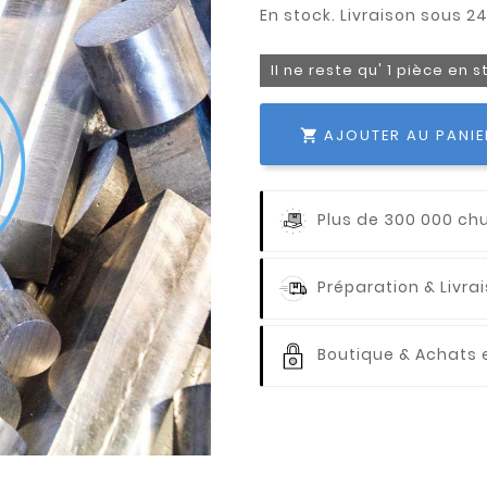
Il ne reste qu' 1 pièce en 
AJOUTER AU PANIE

Plus de 300 000 ch
Préparation & Livr
Boutique & Achats e