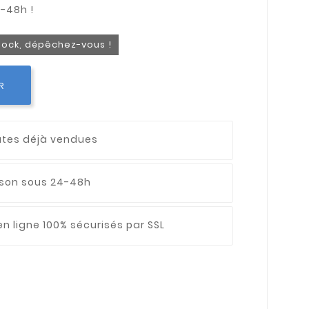
stock, dépêchez-vous !
R
utes déjà vendues
aison sous 24-48h
n ligne 100% sécurisés par SSL