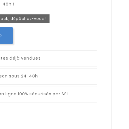
stock, dépêchez-vous !
R
utes déjà vendues
aison sous 24-48h
n ligne 100% sécurisés par SSL