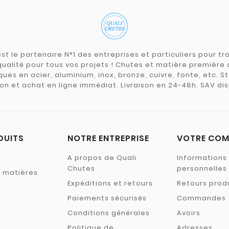
st le partenaire N°1 des entreprises et particuliers pour 
qualité pour tous vos projets ! Chutes et matière premièr
ues en acier, aluminium, inox, bronze, cuivre, fonte, etc. S
on et achat en ligne immédiat. Livraison en 24-48h. SAV dis
DUITS
NOTRE ENTREPRISE
VOTRE COM
A propos de Quali
Informations
Chutes
personnelles
s matières
Expéditions et retours
Retours prod
Paiements sécurisés
Commandes
Conditions générales
Avoirs
Politique de
Adresses