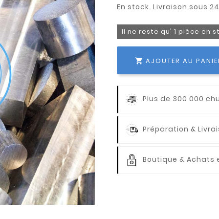
Il ne reste qu' 1 pièce en 
AJOUTER AU PANIE

Plus de 300 000 ch
Préparation & Livr
Boutique & Achats e