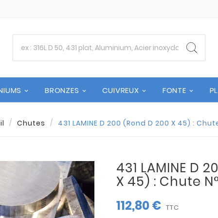
NIUMS
BRONZES
CUIVREUX
FONTE
P
il
Chutes
431 LAMINE D 200 (Rond D 200 X 45) : Chut
431 LAMINE D 2
X 45) : Chute N
112,80 €
TTC