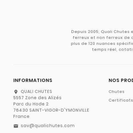
Depuis 2005, Quali Chutes e
ferreux et non ferreux de 
plus de 120 nuances spécifiq
temps réel, cotati
INFORMATIONS
NOS PRO
QUALI CHUTES
Chutes
location_on
5557 Zone des Alizés
Certificat
Parc du Hode 2
76430 SAINT-VIGOR-D'YMONVILLE
France
sav@qualichutes.com
email