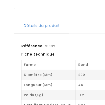
Détails du produit
Référence
31392
Fiche technique
Forme
Rond
Diamètre (mm)
200
Longueur (mm)
45
Poids (kg)
11.2
Certificat Matière Inclus
Non