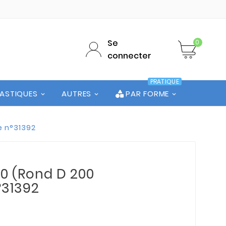
Se
0
connecter
PRATIQUE
LASTIQUES
AUTRES
PAR FORME
e n°31392
00 (Rond D 200
°31392