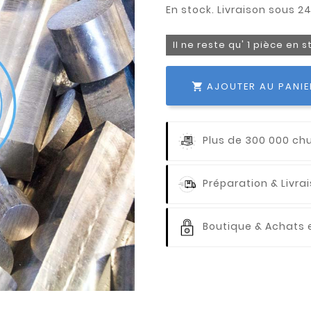
Il ne reste qu' 1 pièce en 
AJOUTER AU PANIE

Plus de 300 000 ch
Préparation & Livr
Boutique & Achats e