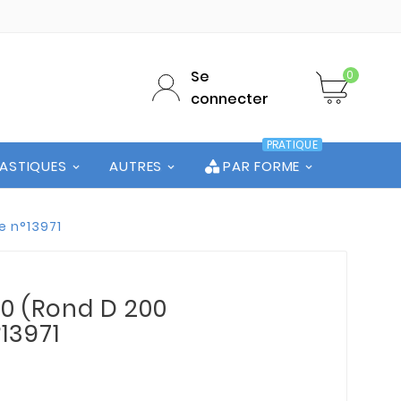
Se
0
connecter
PRATIQUE
LASTIQUES
AUTRES
PAR FORME
e n°13971
00 (Rond D 200
°13971