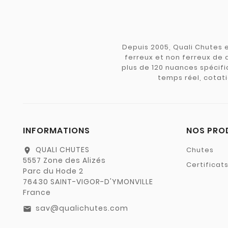
Depuis 2005, Quali Chutes e
ferreux et non ferreux de 
plus de 120 nuances spécifiq
temps réel, cotati
INFORMATIONS
NOS PRO
QUALI CHUTES
Chutes
location_on
5557 Zone des Alizés
Certificat
Parc du Hode 2
76430 SAINT-VIGOR-D'YMONVILLE
France
sav@qualichutes.com
email