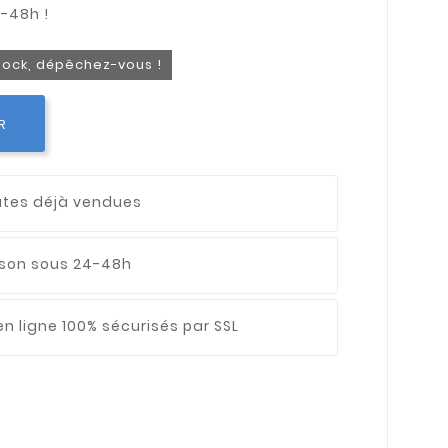
stock, dépêchez-vous !
R
utes déjà vendues
aison sous 24-48h
n ligne 100% sécurisés par SSL