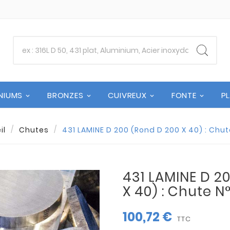
NIUMS
BRONZES
CUIVREUX
FONTE
P
il
Chutes
431 LAMINE D 200 (Rond D 200 X 40) : Chut
431 LAMINE D 2
X 40) : Chute N
100,72 €
TTC