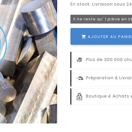
Il ne reste qu' 1 pièce en 
AJOUTER AU PANIE

Plus de 300 000 ch
Préparation & Livr
Boutique & Achats e