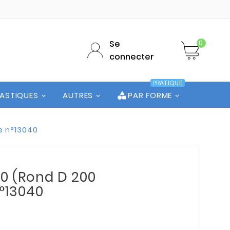
Se
0
connecter
PRATIQUE
LASTIQUES
AUTRES
PAR FORME
te n°13040
00 (Rond D 200
N°13040