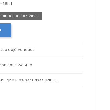
stock, dépêchez-vous !
R
utes déjà vendues
aison sous 24-48h
n ligne 100% sécurisés par SSL