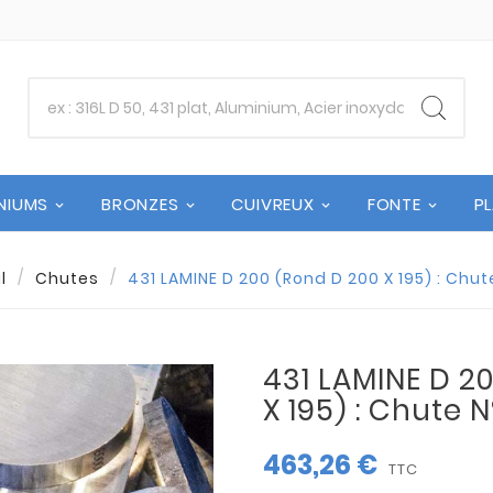
NIUMS
BRONZES
CUIVREUX
FONTE
P
l
Chutes
431 LAMINE D 200 (Rond D 200 X 195) : Chu
431 LAMINE D 2
X 195) : Chute 
463,26 €
TTC