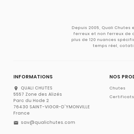
Depuis 2005, Quali Chutes e
ferreux et non ferreux de 
plus de 120 nuances spécifiq
temps réel, cotati
INFORMATIONS
NOS PRO
QUALI CHUTES
Chutes
location_on
5557 Zone des Alizés
Certificat
Parc du Hode 2
76430 SAINT-VIGOR-D'YMONVILLE
France
sav@qualichutes.com
email