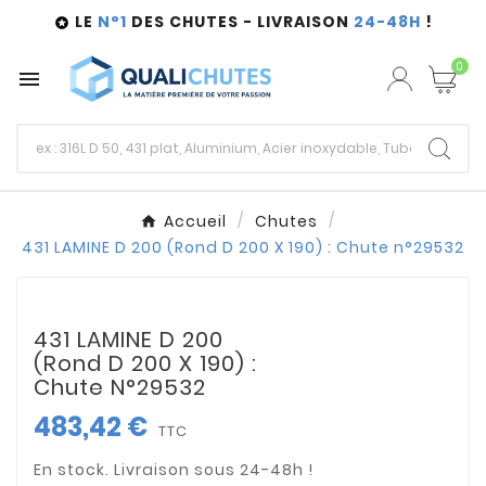
LE
N°1
DES CHUTES - LIVRAISON
24-48H
!

0

Accueil
Chutes
431 LAMINE D 200 (Rond D 200 X 190) : Chute n°29532
431 LAMINE D 200
(Rond D 200 X 190) :
Chute N°29532
483,42 €
TTC