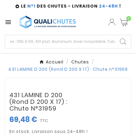
LE
N°1
DES CHUTES - LIVRAISON
24-48H
!

0

Accueil
Chutes
431 LAMINE D 200 (Rond D 200 X 17) : Chute n°31959
431 LAMINE D 200
(Rond D 200 X 17) :
Chute N°31959
69,48 €
TTC