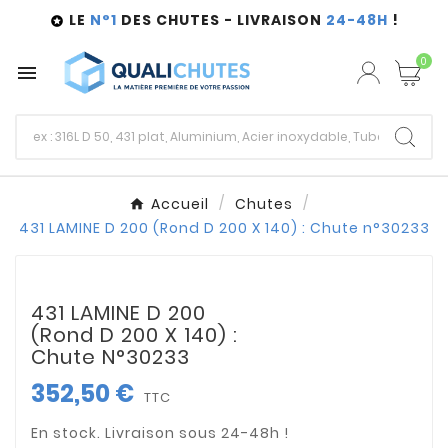
LE
N°1
DES CHUTES - LIVRAISON
24-48H
!

0

Accueil
Chutes
431 LAMINE D 200 (Rond D 200 X 140) : Chute n°30233
431 LAMINE D 200
(Rond D 200 X 140) :
Chute N°30233
352,50 €
TTC