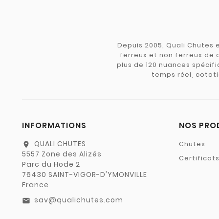
Depuis 2005, Quali Chutes e
ferreux et non ferreux de 
plus de 120 nuances spécifiq
temps réel, cotati
INFORMATIONS
NOS PRO
QUALI CHUTES
Chutes
location_on
5557 Zone des Alizés
Certificat
Parc du Hode 2
76430 SAINT-VIGOR-D'YMONVILLE
France
sav@qualichutes.com
email