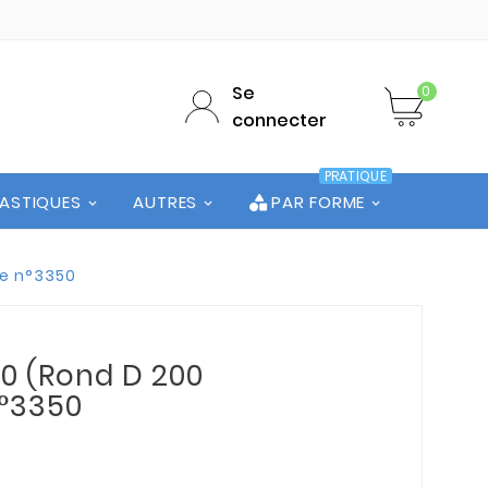
Se
0
connecter
PRATIQUE
LASTIQUES
AUTRES
PAR FORME
te n°3350
00 (Rond D 200
N°3350