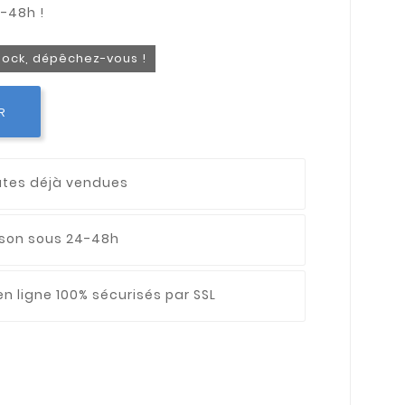
stock, dépêchez-vous !
R
utes déjà vendues
aison sous 24-48h
n ligne 100% sécurisés par SSL