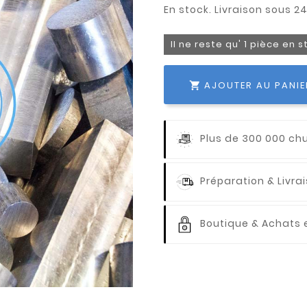
Il ne reste qu' 1 pièce en 
AJOUTER AU PANIE

Plus de 300 000 ch
Préparation & Livr
Boutique & Achats e