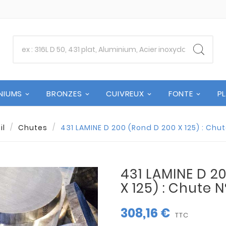
NIUMS
BRONZES
CUIVREUX
FONTE
P
il
Chutes
431 LAMINE D 200 (Rond D 200 X 125) : Chu
431 LAMINE D 2
X 125) : Chute 
308,16 €
TTC