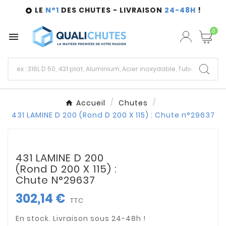
LE
N°1
DES CHUTES - LIVRAISON
24-48H
!

0

Accueil
Chutes
431 LAMINE D 200 (Rond D 200 X 115) : Chute n°29637
431 LAMINE D 200
(Rond D 200 X 115) :
Chute N°29637
302,14 €
TTC