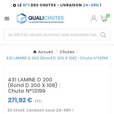
LE
N°1
DES CHUTES - LIVRAISON
24-48H
!

0

Accueil
Chutes
431 LAMINE D 200 (Rond D 200 X 108) : Chute n°13199
431 LAMINE D 200
(Rond D 200 X 108) :
Chute N°13199
271,92 €
TTC