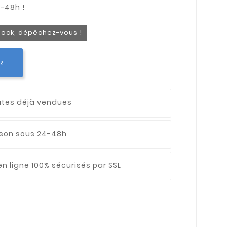
stock, dépêchez-vous !
R
utes déjà vendues
aison sous 24-48h
n ligne 100% sécurisés par SSL