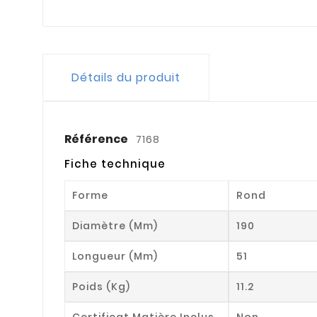
Détails du produit
Référence
7168
Fiche technique
Forme
Rond
Diamètre (mm)
190
Longueur (mm)
51
Poids (kg)
11.2
Certificat Matière Inclus
Non