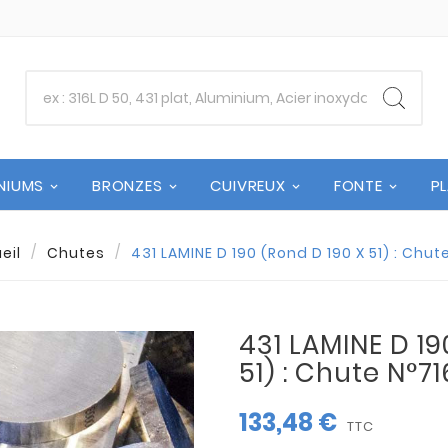
NIUMS
BRONZES
CUIVREUX
FONTE
P
eil
Chutes
431 LAMINE D 190 (Rond D 190 X 51) : Chut
431 LAMINE D 19
51) : Chute N°7
133,48 €
TTC