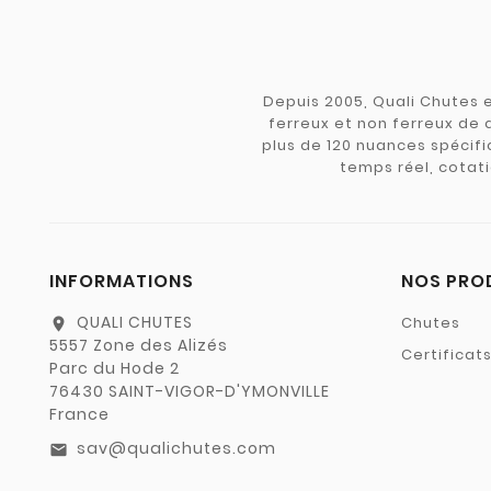
Depuis 2005, Quali Chutes e
ferreux et non ferreux de 
plus de 120 nuances spécifiq
temps réel, cotati
INFORMATIONS
NOS PRO
QUALI CHUTES
Chutes
location_on
5557 Zone des Alizés
Certificat
Parc du Hode 2
76430 SAINT-VIGOR-D'YMONVILLE
France
sav@qualichutes.com
email