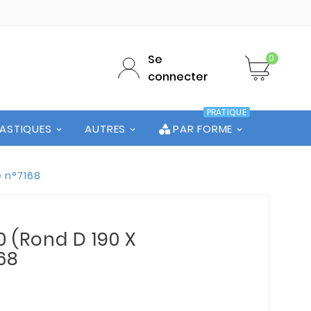
Se
0
connecter
PRATIQUE
LASTIQUES
AUTRES
PAR FORME
e n°7168
0 (Rond D 190 X
168