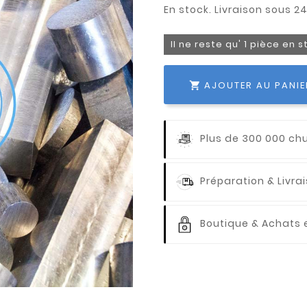
Il ne reste qu' 1 pièce en 
AJOUTER AU PANIE

Plus de 300 000 ch
Préparation & Livr
Boutique & Achats e