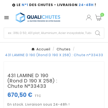
LE
N°1
DES CHUTES - LIVRAISON
24-48H
!

0

Accueil
Chutes
431 LAMINE D 190 (Rond D 190 X 258) : Chute n°33433
431 LAMINE D 190
(Rond D 190 X 258) :
Chute N°33433
670,50 €
TTC