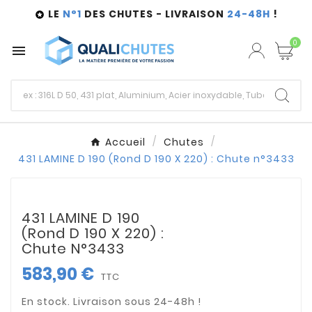
LE
N°1
DES CHUTES - LIVRAISON
24-48H
!

0

Accueil
Chutes
431 LAMINE D 190 (Rond D 190 X 220) : Chute n°3433
431 LAMINE D 190
(Rond D 190 X 220) :
Chute N°3433
583,90 €
TTC