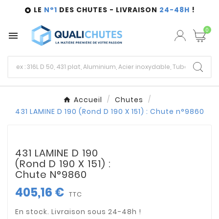
LE
N°1
DES CHUTES - LIVRAISON
24-48H
!

0

Accueil
Chutes
431 LAMINE D 190 (Rond D 190 X 151) : Chute n°9860
431 LAMINE D 190
(Rond D 190 X 151) :
Chute N°9860
405,16 €
TTC