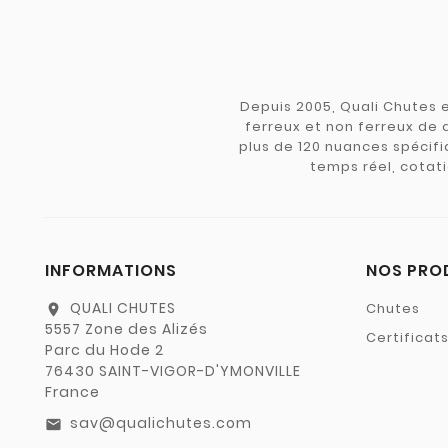
Depuis 2005, Quali Chutes e
ferreux et non ferreux de 
plus de 120 nuances spécifiq
temps réel, cotati
INFORMATIONS
NOS PRO
QUALI CHUTES
Chutes
location_on
5557 Zone des Alizés
Certificat
Parc du Hode 2
76430 SAINT-VIGOR-D'YMONVILLE
France
sav@qualichutes.com
email