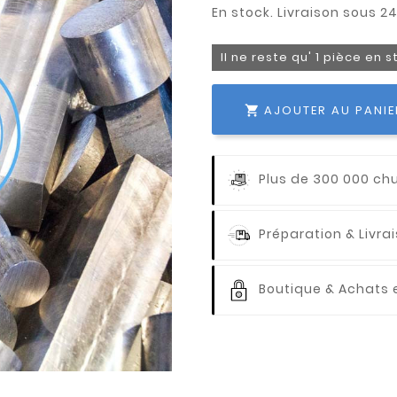
Il ne reste qu' 1 pièce en 
AJOUTER AU PANIE

Plus de 300 000 ch
Préparation & Livr
Boutique & Achats e