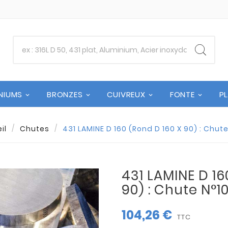
NIUMS
BRONZES
CUIVREUX
FONTE
P
il
Chutes
431 LAMINE D 160 (Rond D 160 X 90) : Chut
431 LAMINE D 16
90) : Chute N°1
104,26 €
TTC