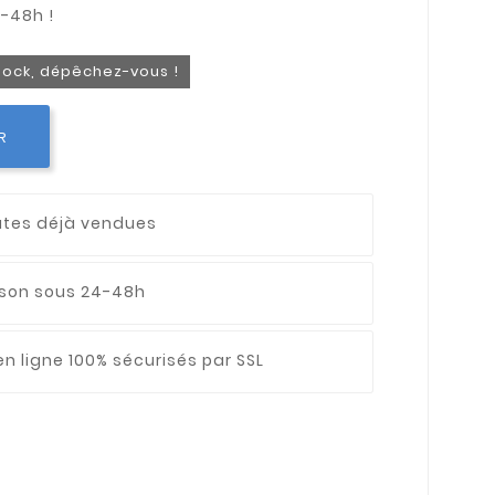
stock, dépêchez-vous !
R
utes déjà vendues
aison sous 24-48h
n ligne 100% sécurisés par SSL