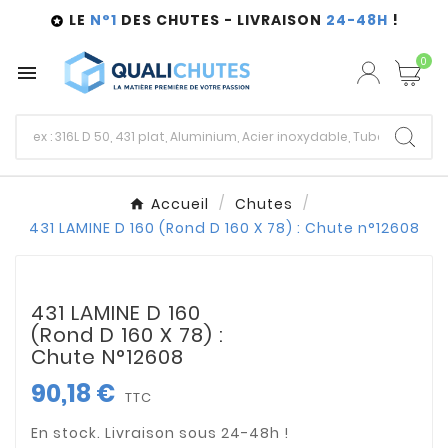
LE
N°1
DES CHUTES - LIVRAISON
24-48H
!

0

Accueil
Chutes
431 LAMINE D 160 (Rond D 160 X 78) : Chute n°12608
431 LAMINE D 160
(Rond D 160 X 78) :
Chute N°12608
90,18 €
TTC