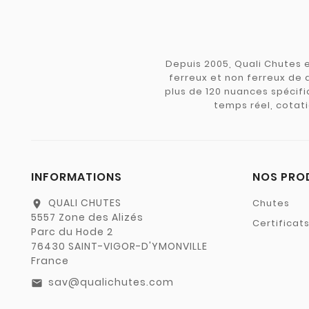
Depuis 2005, Quali Chutes e
ferreux et non ferreux de 
plus de 120 nuances spécifiq
temps réel, cotati
INFORMATIONS
NOS PRO
QUALI CHUTES
Chutes
location_on
5557 Zone des Alizés
Certificat
Parc du Hode 2
76430 SAINT-VIGOR-D'YMONVILLE
France
sav@qualichutes.com
email