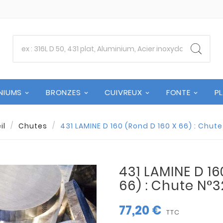
NIUMS
BRONZES
CUIVREUX
FONTE
P
il
Chutes
431 LAMINE D 160 (Rond D 160 X 66) : Chut
431 LAMINE D 16
66) : Chute N°
77,20 €
TTC