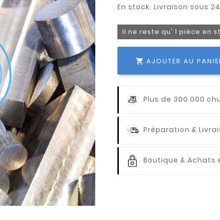
Il ne reste qu' 1 pièce en 
AJOUTER AU PANIE

Plus de 300 000 ch
Préparation & Livr
Boutique & Achats e