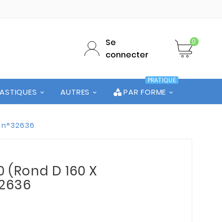
Se
0
connecter
PRATIQUE
LASTIQUES
AUTRES
PAR FORME
e n°32636
0 (Rond D 160 X
32636