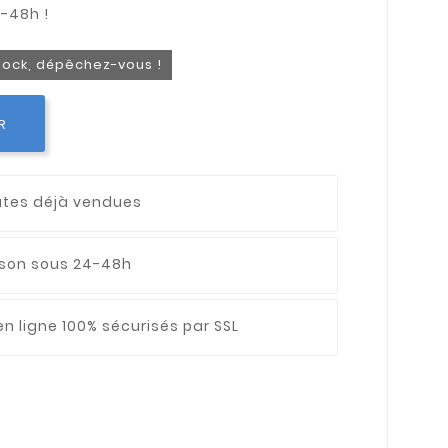
stock, dépêchez-vous !
R
utes déjà vendues
aison sous 24-48h
n ligne 100% sécurisés par SSL