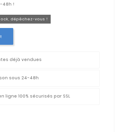
stock, dépêchez-vous !
R
utes déjà vendues
aison sous 24-48h
n ligne 100% sécurisés par SSL