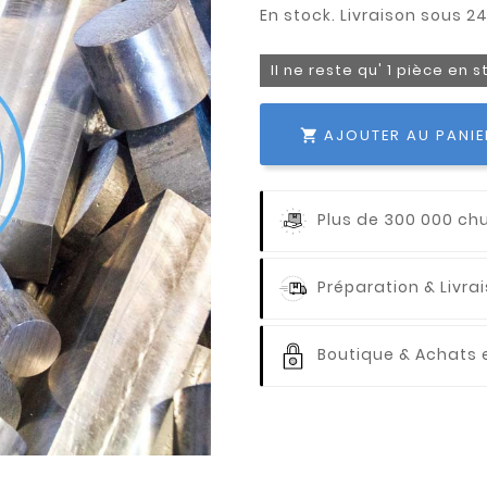
Il ne reste qu' 1 pièce en 
AJOUTER AU PANIE

Plus de 300 000 ch
Préparation & Livr
Boutique & Achats e