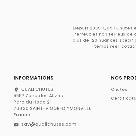
Depuis 2005, Quali Chutes e
ferreux et non ferreux de 
plus de 120 nuances spécifiq
temps réel, cotati
INFORMATIONS
NOS PRO
QUALI CHUTES
Chutes
location_on
5557 Zone des Alizés
Certificat
Parc du Hode 2
76430 SAINT-VIGOR-D'YMONVILLE
France
sav@qualichutes.com
email