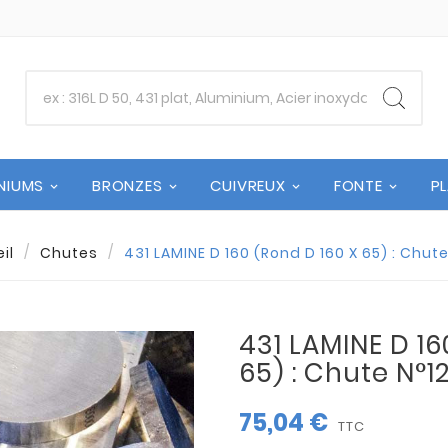
NIUMS
BRONZES
CUIVREUX
FONTE
P
il
Chutes
431 LAMINE D 160 (Rond D 160 X 65) : Chut
431 LAMINE D 16
65) : Chute N°1
75,04 €
TTC