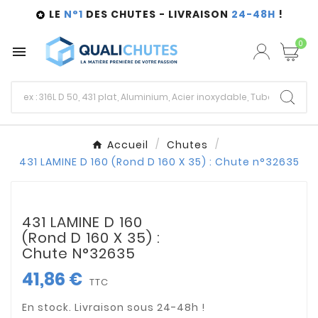
LE
N°1
DES CHUTES - LIVRAISON
24-48H
!

0

Accueil
Chutes
431 LAMINE D 160 (Rond D 160 X 35) : Chute n°32635
431 LAMINE D 160
(Rond D 160 X 35) :
Chute N°32635
41,86 €
TTC