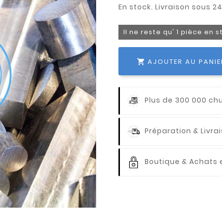
Il ne reste qu' 1 pièce en 
AJOUTER AU PANIE

Plus de 300 000 ch
Préparation & Livr
Boutique & Achats e