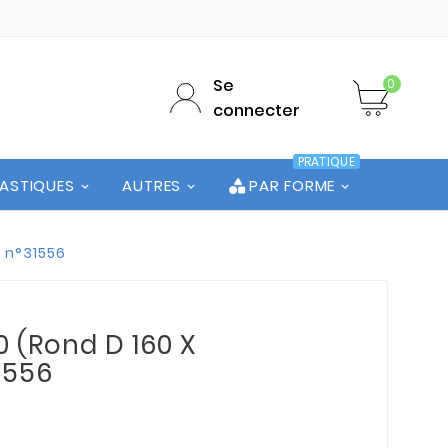
Se
0
connecter
PRATIQUE
LASTIQUES
AUTRES
PAR FORME
e n°31556
0 (Rond D 160 X
1556