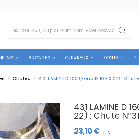
NIUMS
BRONZES
CUIVREUX
FONTE
P
il
Chutes
431 LAMINE D 160 (Rond D 160 X 22) : Chut
431 LAMINE D 16
22) : Chute N°3
23,10 €
TTC