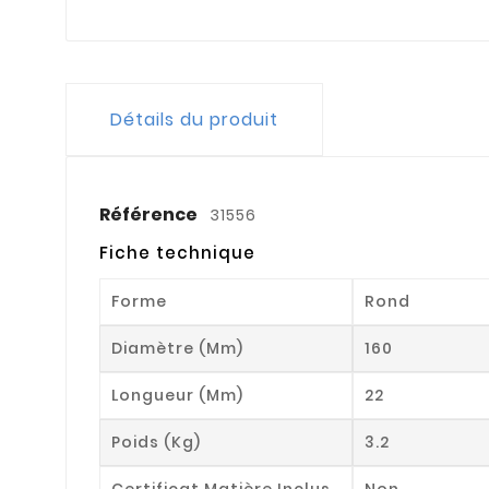
Détails du produit
Référence
31556
Fiche technique
Forme
Rond
Diamètre (mm)
160
Longueur (mm)
22
Poids (kg)
3.2
Certificat Matière Inclus
Non