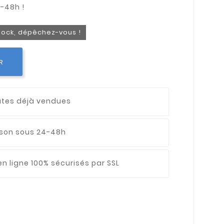
stock, dépêchez-vous !
R
utes déjà vendues
aison sous 24-48h
n ligne 100% sécurisés par SSL