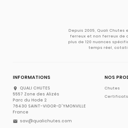
Depuis 2005, Quali Chutes e
ferreux et non ferreux de 
plus de 120 nuances spécifiq
temps réel, cotati
INFORMATIONS
NOS PRO
QUALI CHUTES
Chutes
location_on
5557 Zone des Alizés
Certificat
Parc du Hode 2
76430 SAINT-VIGOR-D'YMONVILLE
France
sav@qualichutes.com
email