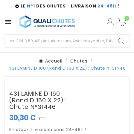
LE
N°1
DES CHUTES - LIVRAISON
24-48H
!

0

Accueil
Chutes
431 LAMINE D 160 (Rond D 160 X 22) : Chute n°31446
431 LAMINE D 160
(Rond D 160 X 22) :
Chute N°31446
30,30 €
TTC