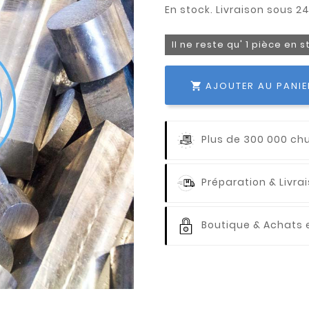
Il ne reste qu' 1 pièce en 
AJOUTER AU PANIE

Plus de 300 000 ch
Préparation & Livr
Boutique & Achats e