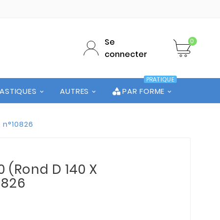
Se
0
connecter
PRATIQUE
LASTIQUES
AUTRES
PAR FORME
e n°10826
0 (Rond D 140 X
0826