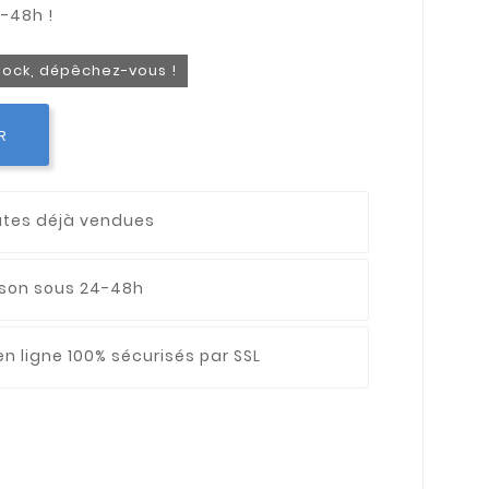
stock, dépêchez-vous !
R
utes déjà vendues
aison sous 24-48h
n ligne 100% sécurisés par SSL