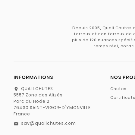
Depuis 2005, Quali Chutes e
ferreux et non ferreux de 
plus de 120 nuances spécifiq
temps réel, cotati
INFORMATIONS
NOS PRO
QUALI CHUTES
Chutes
location_on
5557 Zone des Alizés
Certificat
Parc du Hode 2
76430 SAINT-VIGOR-D'YMONVILLE
France
sav@qualichutes.com
email