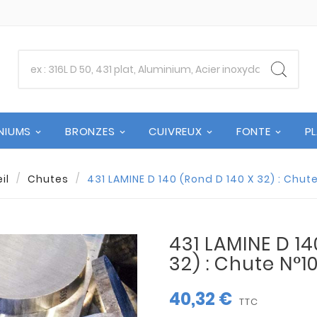
NIUMS
BRONZES
CUIVREUX
FONTE
P
il
Chutes
431 LAMINE D 140 (Rond D 140 X 32) : Chut
431 LAMINE D 14
32) : Chute N°1
40,32 €
TTC