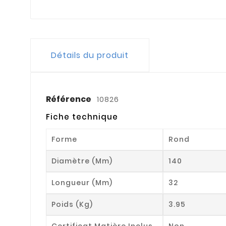
Détails du produit
Référence
10826
Fiche technique
Forme
Rond
Diamètre (mm)
140
Longueur (mm)
32
Poids (kg)
3.95
Certificat Matière Inclus
Non