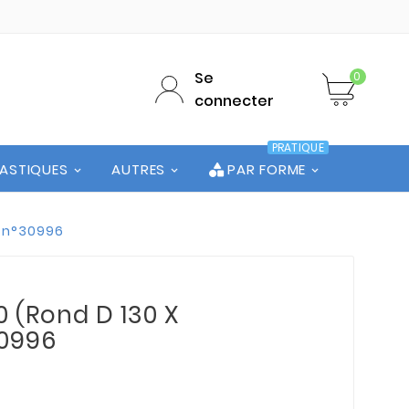
Se
0
connecter
PRATIQUE
LASTIQUES
AUTRES
PAR FORME
e n°30996
0 (Rond D 130 X
30996