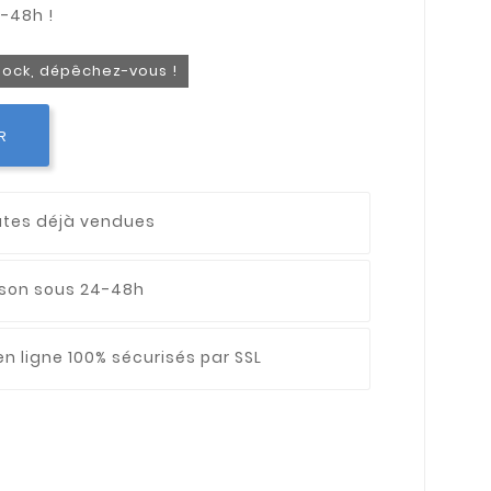
stock, dépêchez-vous !
R
utes déjà vendues
aison sous 24-48h
n ligne 100% sécurisés par SSL