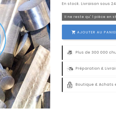
Il ne reste qu' 1 pièce en 
AJOUTER AU PANIE

Plus de 300 000 ch
Préparation & Livr
Boutique & Achats e