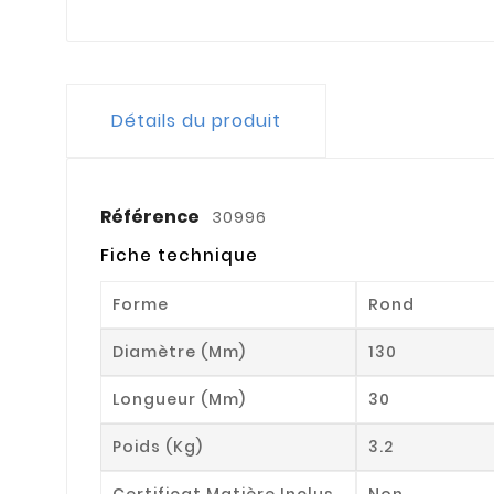
Détails du produit
Référence
30996
Fiche technique
Forme
Rond
Diamètre (mm)
130
Longueur (mm)
30
Poids (kg)
3.2
Certificat Matière Inclus
Non