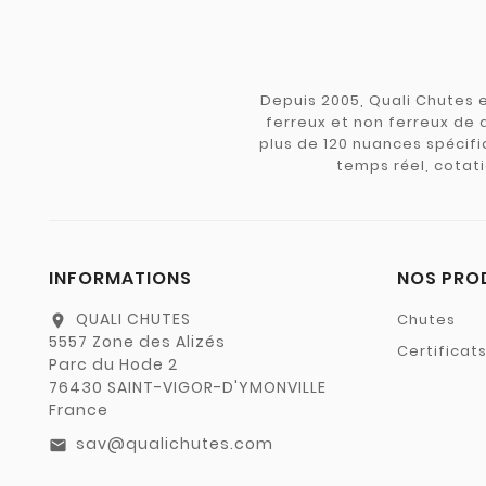
Depuis 2005, Quali Chutes e
ferreux et non ferreux de 
plus de 120 nuances spécifiq
temps réel, cotati
INFORMATIONS
NOS PRO
QUALI CHUTES
Chutes
location_on
5557 Zone des Alizés
Certificat
Parc du Hode 2
76430 SAINT-VIGOR-D'YMONVILLE
France
sav@qualichutes.com
email