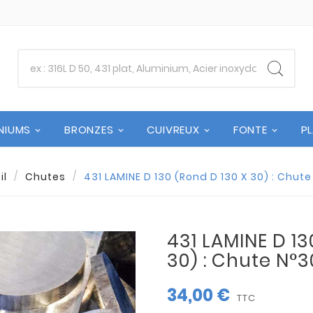
NIUMS
BRONZES
CUIVREUX
FONTE
P
il
Chutes
431 LAMINE D 130 (Rond D 130 X 30) : Chut
431 LAMINE D 13
30) : Chute N°
34,00 €
TTC