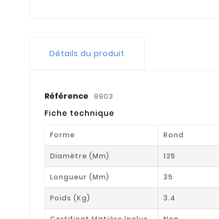
Détails du produit
Référence
9903
Fiche technique
Forme
Rond
Diamètre (mm)
125
Longueur (mm)
35
Poids (kg)
3.4
Certificat Matière Inclus
Non