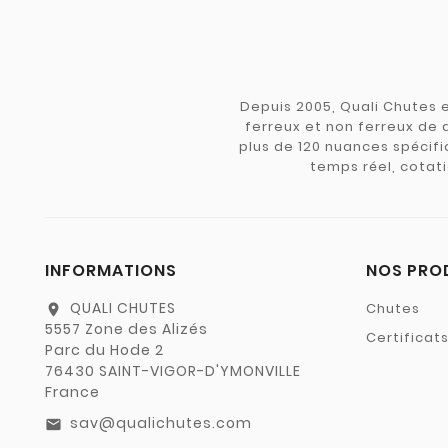
Depuis 2005, Quali Chutes e
ferreux et non ferreux de 
plus de 120 nuances spécifiq
temps réel, cotati
INFORMATIONS
NOS PRO
QUALI CHUTES
Chutes
location_on
5557 Zone des Alizés
Certificat
Parc du Hode 2
76430 SAINT-VIGOR-D'YMONVILLE
France
sav@qualichutes.com
email