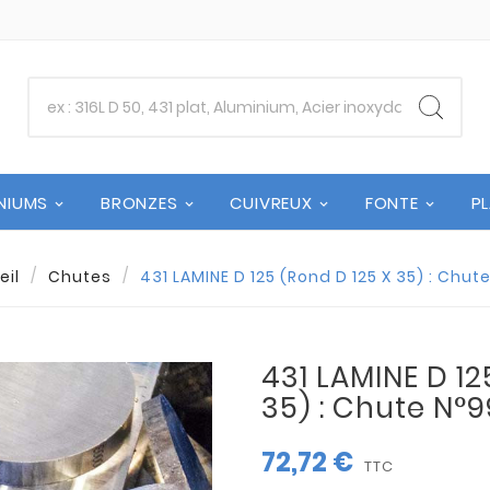
NIUMS
BRONZES
CUIVREUX
FONTE
P
eil
Chutes
431 LAMINE D 125 (Rond D 125 X 35) : Chut
431 LAMINE D 12
35) : Chute N°
72,72 €
TTC