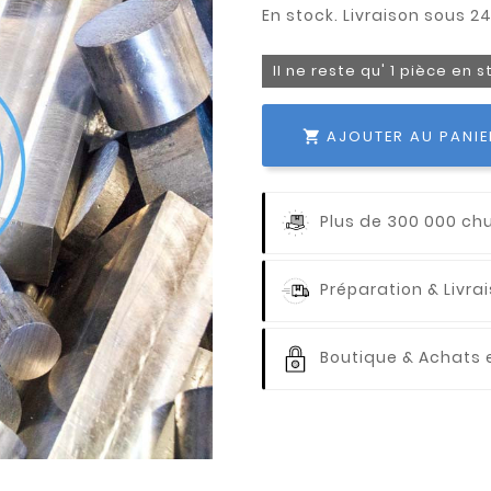
Il ne reste qu' 1 pièce en 
AJOUTER AU PANIE

Plus de 300 000 ch
Préparation & Livr
Boutique & Achats e