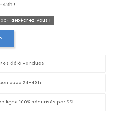
stock, dépêchez-vous !
R
utes déjà vendues
aison sous 24-48h
n ligne 100% sécurisés par SSL