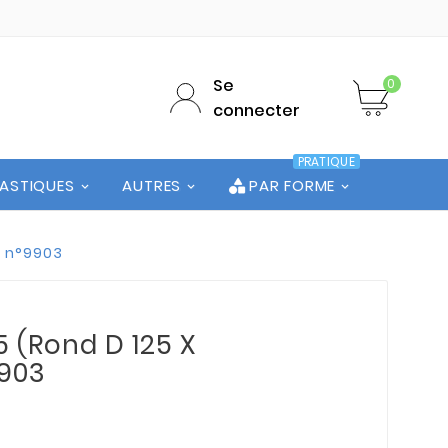
Se
0
connecter
PRATIQUE
LASTIQUES
AUTRES
PAR FORME
e n°9903
5 (Rond D 125 X
9903