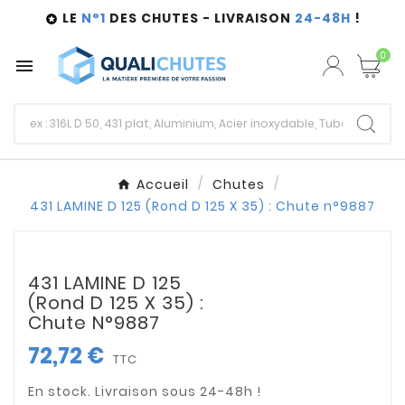
LE
N°1
DES CHUTES - LIVRAISON
24-48H
!

0

Accueil
Chutes
431 LAMINE D 125 (Rond D 125 X 35) : Chute n°9887
431 LAMINE D 125
(Rond D 125 X 35) :
Chute N°9887
72,72 €
TTC