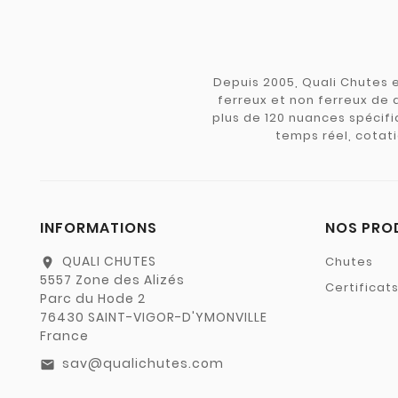
Depuis 2005, Quali Chutes e
ferreux et non ferreux de 
plus de 120 nuances spécifiq
temps réel, cotati
INFORMATIONS
NOS PRO
QUALI CHUTES
Chutes
location_on
5557 Zone des Alizés
Certificat
Parc du Hode 2
76430 SAINT-VIGOR-D'YMONVILLE
France
sav@qualichutes.com
email