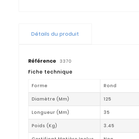
Détails du produit
Référence
3370
Fiche technique
Forme
Rond
Diamètre (mm)
125
Longueur (mm)
35
Poids (kg)
3.45
Certificat Matière Inclus
Non