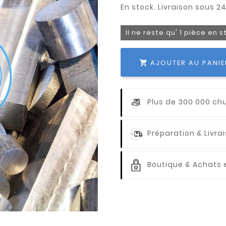
Il ne reste qu' 1 pièce en 
AJOUTER AU PANIE

Plus de 300 000 ch
Préparation & Livr
Boutique & Achats e