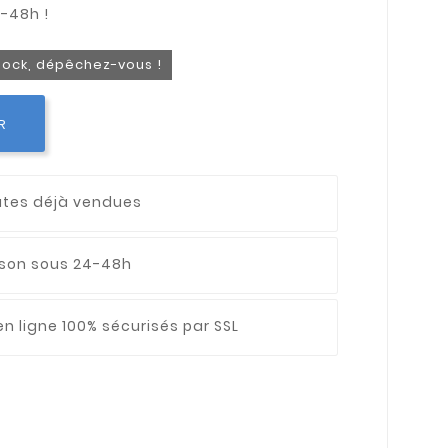
stock, dépêchez-vous !
R
utes déjà vendues
aison sous 24-48h
n ligne 100% sécurisés par SSL