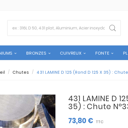
NIUMS
BRONZES
CUIVREUX
FONTE
P
eil
Chutes
431 LAMINE D 125 (Rond D 125 X 35) : Chut
431 LAMINE D 12
35) : Chute N°
73,80 €
TTC