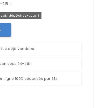
stock, dépêchez-vous !
R
utes déjà vendues
aison sous 24-48h
n ligne 100% sécurisés par SSL