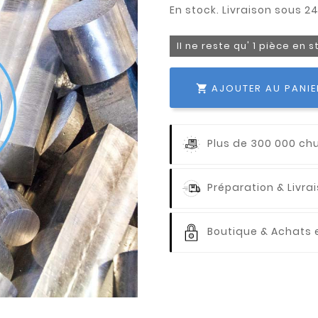
Il ne reste qu' 1 pièce en 
AJOUTER AU PANIE

Plus de 300 000 ch
Préparation & Livr
Boutique & Achats e