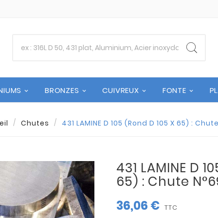
NIUMS
BRONZES
CUIVREUX
FONTE
P
il
Chutes
431 LAMINE D 105 (Rond D 105 X 65) : Chu
431 LAMINE D 10
65) : Chute N°
36,06 €
TTC