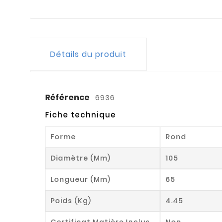
Détails du produit
Référence
6936
Fiche technique
Forme
Rond
Diamètre (mm)
105
Longueur (mm)
65
Poids (kg)
4.45
Certificat Matière Inclus
Non