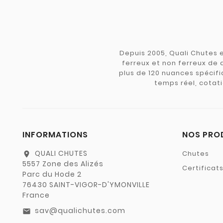
Depuis 2005, Quali Chutes e
ferreux et non ferreux de 
plus de 120 nuances spécifiq
temps réel, cotati
INFORMATIONS
NOS PRO
QUALI CHUTES
Chutes
location_on
5557 Zone des Alizés
Certificat
Parc du Hode 2
76430 SAINT-VIGOR-D'YMONVILLE
France
sav@qualichutes.com
email