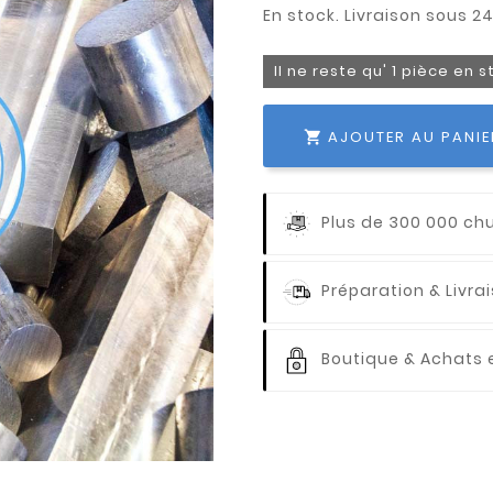
Il ne reste qu' 1 pièce en 
AJOUTER AU PANIE

Plus de 300 000 ch
Préparation & Livr
Boutique & Achats e