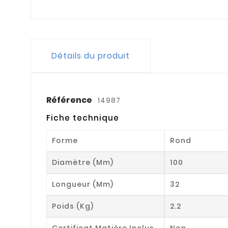
Détails du produit
Référence
14987
Fiche technique
Forme
Rond
Diamètre (mm)
100
Longueur (mm)
32
Poids (kg)
2.2
Certificat Matière Inclus
Non