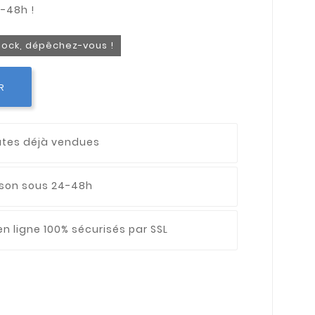
stock, dépêchez-vous !
R
utes déjà vendues
aison sous 24-48h
n ligne 100% sécurisés par SSL