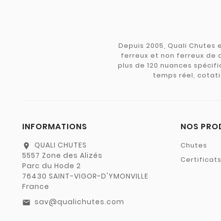
Depuis 2005, Quali Chutes e
ferreux et non ferreux de 
plus de 120 nuances spécifiq
temps réel, cotati
INFORMATIONS
NOS PRO
QUALI CHUTES
Chutes
location_on
5557 Zone des Alizés
Certificat
Parc du Hode 2
76430 SAINT-VIGOR-D'YMONVILLE
France
sav@qualichutes.com
email