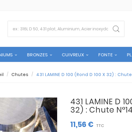
NIUMS
BRONZES
CUIVREUX
FONTE
P
il
Chutes
431 LAMINE D 100 (Rond D 100 X 32) : Chut
431 LAMINE D 10
32) : Chute N°1
11,56 €
TTC