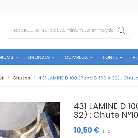
NIUMS
BRONZES
CUIVREUX
FONTE
P
il
Chutes
431 LAMINE D 100 (Rond D 100 X 32) : Chut
431 LAMINE D 10
32) : Chute N°1
10,50 €
TTC