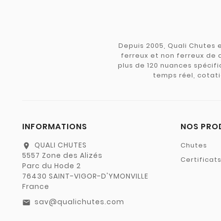
Depuis 2005, Quali Chutes e
ferreux et non ferreux de 
plus de 120 nuances spécifiq
temps réel, cotati
INFORMATIONS
NOS PRO
QUALI CHUTES
Chutes
location_on
5557 Zone des Alizés
Certificat
Parc du Hode 2
76430 SAINT-VIGOR-D'YMONVILLE
France
sav@qualichutes.com
email