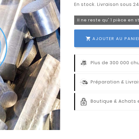
Il ne reste qu' 1 pièce en 
AJOUTER AU PANIE

Plus de 300 000 ch
Préparation & Livr
Boutique & Achats e