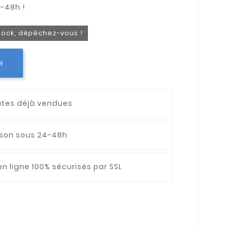
stock, dépêchez-vous !
R
utes déjà vendues
aison sous 24-48h
n ligne 100% sécurisés par SSL