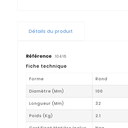
Détails du produit
Référence
10416
Fiche technique
Forme
Rond
Diamètre (mm)
100
Longueur (mm)
32
Poids (kg)
2.1
Certificat Matière Inclus
Non