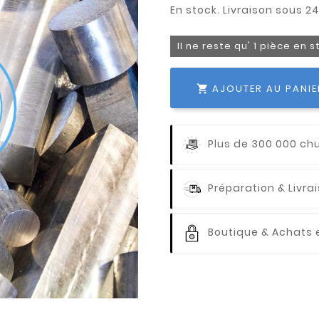
Il ne reste qu' 1 pièce en 
AJOUTER AU PANIE

Plus de 300 000 ch
Préparation & Livr
Boutique & Achats e