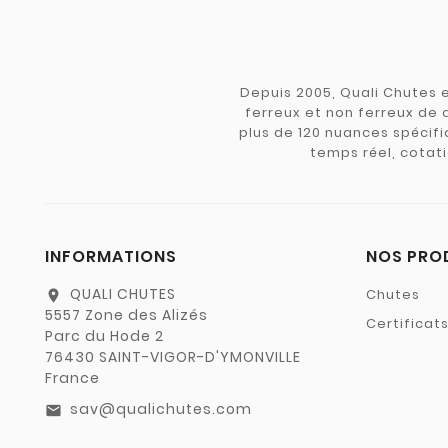
Depuis 2005, Quali Chutes e
ferreux et non ferreux de 
plus de 120 nuances spécifiq
temps réel, cotati
INFORMATIONS
NOS PRO
QUALI CHUTES
Chutes
location_on
5557 Zone des Alizés
Certificat
Parc du Hode 2
76430 SAINT-VIGOR-D'YMONVILLE
France
sav@qualichutes.com
email