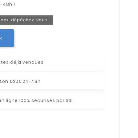
stock, dépêchez-vous !
R
utes déjà vendues
aison sous 24-48h
n ligne 100% sécurisés par SSL