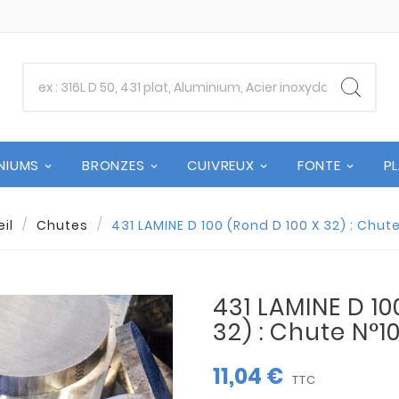
NIUMS
BRONZES
CUIVREUX
FONTE
P
il
Chutes
431 LAMINE D 100 (Rond D 100 X 32) : Chut
431 LAMINE D 10
32) : Chute N°1
11,04 €
TTC