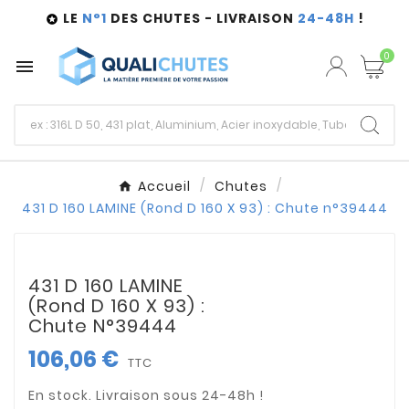
LE
N°1
DES CHUTES - LIVRAISON
24-48H
!

0

Accueil
Chutes
431 D 160 LAMINE (Rond D 160 X 93) : Chute n°39444
431 D 160 LAMINE
(Rond D 160 X 93) :
Chute N°39444
106,06 €
TTC