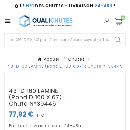
LE
N°1
DES CHUTES - LIVRAISON
24-48H
!

0

Accueil
Chutes
431 D 160 LAMINE (Rond D 160 X 67) : Chute n°39445
431 D 160 LAMINE
(Rond D 160 X 67) :
Chute N°39445
77,92 €
TTC