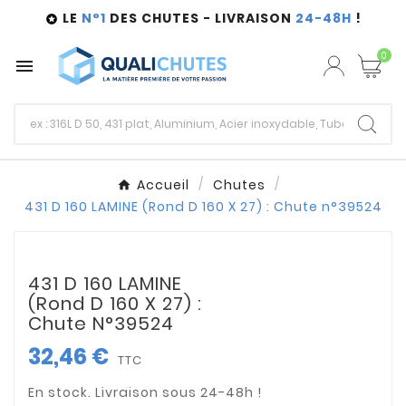
LE
N°1
DES CHUTES - LIVRAISON
24-48H
!

0

Accueil
Chutes
431 D 160 LAMINE (Rond D 160 X 27) : Chute n°39524
431 D 160 LAMINE
(Rond D 160 X 27) :
Chute N°39524
32,46 €
TTC