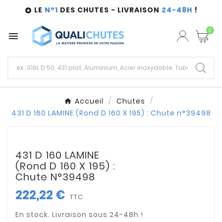
LE
N°1
DES CHUTES - LIVRAISON
24-48H
!

0

Accueil
Chutes
431 D 160 LAMINE (Rond D 160 X 195) : Chute n°39498
431 D 160 LAMINE
(Rond D 160 X 195) :
Chute N°39498
222,22 €
TTC