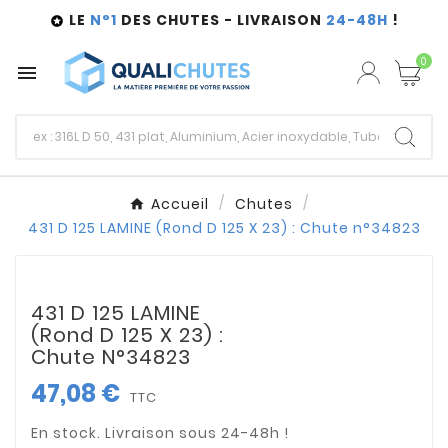
LE
N°1
DES CHUTES - LIVRAISON
24-48H
!

0

Accueil
Chutes
431 D 125 LAMINE (Rond D 125 X 23) : Chute n°34823
431 D 125 LAMINE
(Rond D 125 X 23) :
Chute N°34823
47,08 €
TTC