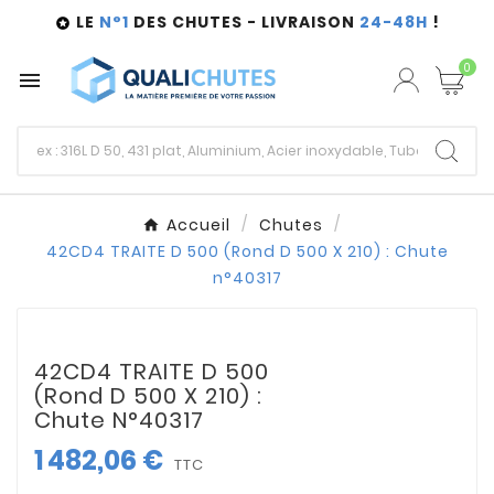
LE
N°1
DES CHUTES - LIVRAISON
24-48H
!

0

Accueil
Chutes
42CD4 TRAITE D 500 (Rond D 500 X 210) : Chute
n°40317
42CD4 TRAITE D 500
(Rond D 500 X 210) :
Chute N°40317
1 482,06 €
TTC