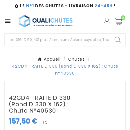
LE
N°1
DES CHUTES - LIVRAISON
24-48H
!

0

Accueil
Chutes
42CD4 TRAITE D 330 (Rond D 330 X 162) : Chute
n°40530
42CD4 TRAITE D 330
(Rond D 330 X 162) :
Chute N°40530
157,50 €
TTC