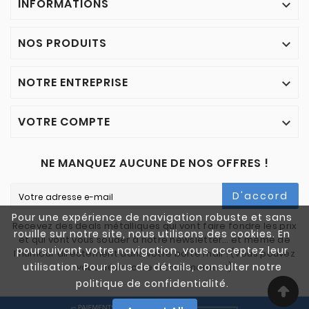
INFORMATIONS

NOS PRODUITS

NOTRE ENTREPRISE

VOTRE COMPTE

NE MANQUEZ AUCUNE DE NOS OFFRES !
D'accord
Pour une expérience de navigation robuste et sans
Recevez des deals métalliques qui vont faire fondre les prix
rouille sur notre site, nous utilisons des cookies. En
et qui vont vous souder à notre newsletter… et même de
poursuivant votre navigation, vous acceptez leur
l'humour directement dans votre boîte mail ! (Vous pouvez
utilisation. Pour plus de détails, consulter notre
vous désinscrire à tout moment)
politique de confidentialité.